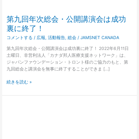
会
は
成
第九回年次総会・公開講演会は成功
功
裏に終了！
裏
に
コメントする
/
広報
,
活動報告
,
総会
/
JAMSNET CANADA
終
第九回年次総会・公開講演会は成功裏に終了！ 2022年6月11日
了！
土曜日、非営利法人「カナダ邦人医療支援ネットワーク」は、
ジャパンファウンデーション・トロント様のご協力のもと、第
九回総会と講演会を無事に終了することができま […]
続きを読む »
第
八
回
総
会・