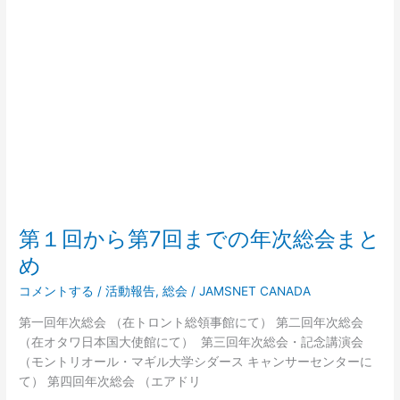
か
ら
第
7
回
ま
で
の
年
次
総
会
第１回から第7回までの年次総会まと
ま
め
と
め
コメントする
/
活動報告
,
総会
/
JAMSNET CANADA
第一回年次総会 （在トロント総領事館にて） 第二回年次総会
（在オタワ日本国大使館にて） 第三回年次総会・記念講演会
（モントリオール・マギル大学シダース キャンサーセンターに
て） 第四回年次総会 （エアドリ