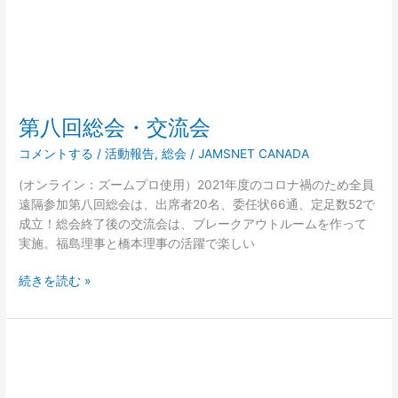
交
流
会
第八回総会・交流会
コメントする
/
活動報告
,
総会
/
JAMSNET CANADA
(オンライン：ズームプロ使用）2021年度のコロナ禍のため全員
遠隔参加第八回総会は、出席者20名、委任状66通、定足数52で
成立！​総会終了後の交流会は、ブレークアウトルームを作って
実施。福島理事と橋本理事の活躍で楽しい
続きを読む »
第
１
回