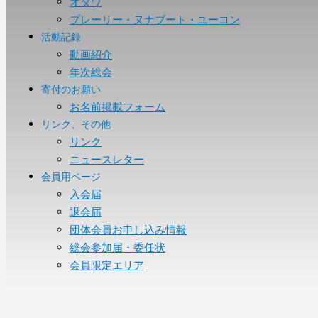
オタワ
プレーリー・ヌナブート・ユーコン
活動記録
動画紹介
年次総会
寄付のお願い
お名前掲載フォーム
リンク、その他
リンク
ニュースレター
会員用ページ
入会届
退会届
団体会員お申し込み情報
総会参加届・委任状
会員限定エリア