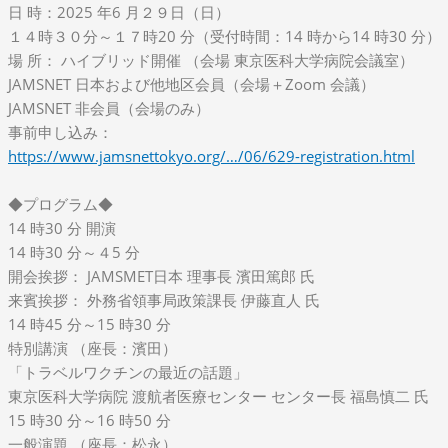
日 時：
2025 年6 月２９日（日）
１４時３０分～１７時20 分（受付時間：14 時から14 時30 分）
場 所： ハイブリッド開催 （会場 東京医科大学病院会議室）
JAMSNET 日本および他地区会員（会場＋Zoom 会議）
JAMSNET 非会員（会場のみ）
事前申し込み：
https://www.jamsnettokyo.org/…/06/629-registration.html
◆プログラム◆
14 時30 分 開演
14 時30 分～４5 分
開会挨拶： JAMSMET日本 理事長 濱田篤郎 氏
来賓挨拶： 外務省領事局政策課長 伊藤直人 氏
14 時45 分～15 時30 分
特別講演 （座長：濱田）
「トラベルワクチンの最近の話題」
東京医科大学病院 渡航者医療センター センター長 福島慎二 氏
15 時30 分～16 時50 分
一般演題 （座長：松永）