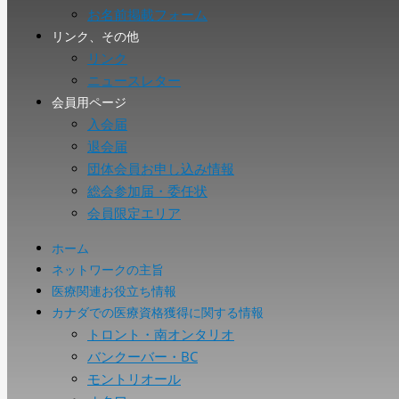
お名前掲載フォーム
リンク、その他
リンク
ニュースレター
会員用ページ
入会届
退会届
団体会員お申し込み情報
総会参加届・委任状
会員限定エリア
ホーム
ネットワークの主旨
医療関連お役立ち情報
カナダでの医療資格獲得に関する情報
トロント・南オンタリオ
バンクーバー・BC
モントリオール