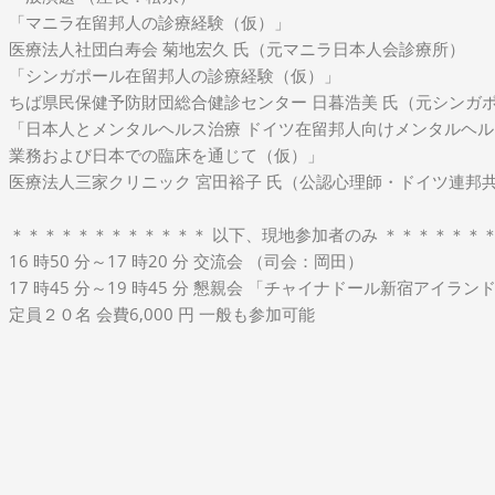
「マニラ在留邦人の診療経験（仮）」
医療法人社団白寿会 菊地宏久 氏（元マニラ日本人会診療所）
「シンガポール在留邦人の診療経験（仮）」
ちば県民保健予防財団総合健診センター 日暮浩美 氏（元シンガ
「日本人とメンタルヘルス治療 ドイツ在留邦人向けメンタルヘル
業務および日本での臨床を通じて（仮）」
医療法人三家クリニック 宮田裕子 氏（公認心理師・ドイツ連邦
＊＊＊＊＊＊＊＊＊＊＊＊ 以下、現地参加者のみ ＊＊＊＊＊＊
16 時50 分～17 時20 分 交流会 （司会：岡田）
17 時45 分～19 時45 分 懇親会 「チャイナドール新宿アイラ
定員２０名 会費6,000 円 一般も参加可能