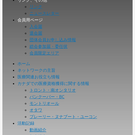
リンク
ニュースレター
会員用ページ
入会届
退会届
団体会員お申し込み情報
総会参加届・委任状
会員限定エリア
ホーム
ネットワークの主旨
医療関連お役立ち情報
カナダでの医療資格獲得に関する情報
トロント・南オンタリオ
バンクーバー・BC
モントリオール
オタワ
プレーリー・ヌナブート・ユーコン
活動記録
動画紹介