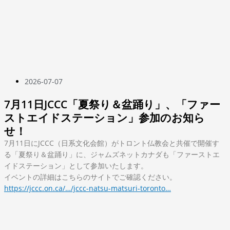
2026-07-07
7月11日JCCC「夏祭り＆盆踊り」、「ファー
ストエイドステーション」参加のお知ら
せ！
7月11日にJCCC（日系文化会館）がトロント仏教会と共催で開催す
る「夏祭り＆盆踊り」に、ジャムズネットカナダも「ファーストエ
イドステーション」として参加いたします。
イベントの詳細はこちらのサイトでご確認ください。
https://jccc.on.ca/…/jccc-natsu-matsuri-toronto…