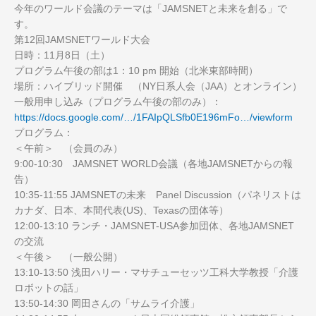
今年のワールド会議のテーマは「JAMSNETと未来を創る」で
す。
第12回JAMSNETワールド大会
日時：11月8日（土）
プログラム午後の部は1：10 pm 開始（北米東部時間）
場所：ハイブリッド開催 （NY日系人会（JAA）とオンライン）
一般用申し込み（プログラム午後の部のみ）：
https://docs.google.com/…/1FAIpQLSfb0E196mFo…/viewform
プログラム：
＜午前＞ （会員のみ）
9:00-10:30 JAMSNET WORLD会議（各地JAMSNETからの報
告）
10:35-11:55 JAMSNETの未来 Panel Discussion（パネリストは
カナダ、日本、本間代表(US)、Texasの団体等）
12:00-13:10 ランチ・JAMSNET-USA参加団体、各地JAMSNET
の交流
＜午後＞ （一般公開）
13:10-13:50 浅田ハリー・マサチューセッツ工科大学教授「介護
ロボットの話」
13:50-14:30 岡田さんの「サムライ介護」