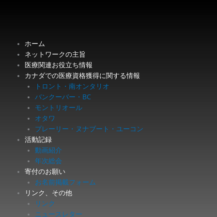
内
容
を
ス
ホーム
キ
ネットワークの主旨
ッ
医療関連お役立ち情報
プ
カナダでの医療資格獲得に関する情報
トロント・南オンタリオ
バンクーバー・BC
モントリオール
オタワ
プレーリー・ヌナブート・ユーコン
活動記録
動画紹介
年次総会
寄付のお願い
お名前掲載フォーム
リンク、その他
リンク
ニュースレター