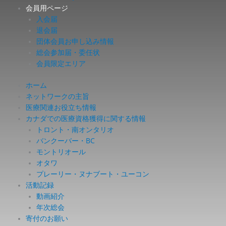
会員用ページ
入会届
退会届
団体会員お申し込み情報
総会参加届・委任状
会員限定エリア
ホーム
ネットワークの主旨
医療関連お役立ち情報
カナダでの医療資格獲得に関する情報
トロント・南オンタリオ
バンクーバー・BC
モントリオール
オタワ
プレーリー・ヌナブート・ユーコン
活動記録
動画紹介
年次総会
寄付のお願い