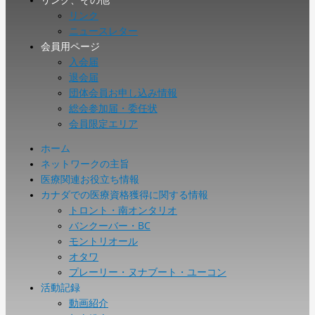
リンク
ニュースレター
会員用ページ
入会届
退会届
団体会員お申し込み情報
総会参加届・委任状
会員限定エリア
ホーム
ネットワークの主旨
医療関連お役立ち情報
カナダでの医療資格獲得に関する情報
トロント・南オンタリオ
バンクーバー・BC
モントリオール
オタワ
プレーリー・ヌナブート・ユーコン
活動記録
動画紹介