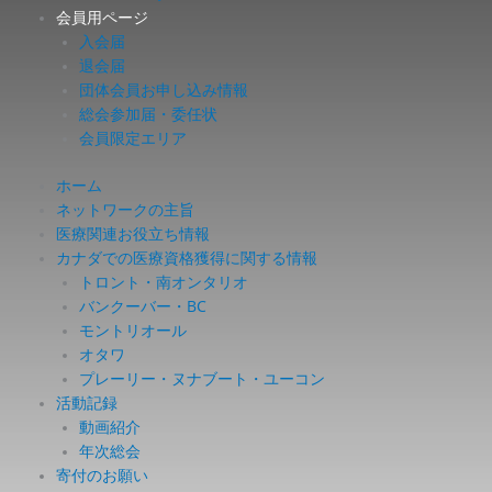
会員用ページ
入会届
退会届
団体会員お申し込み情報
総会参加届・委任状
会員限定エリア
ホーム
ネットワークの主旨
医療関連お役立ち情報
カナダでの医療資格獲得に関する情報
トロント・南オンタリオ
バンクーバー・BC
モントリオール
オタワ
プレーリー・ヌナブート・ユーコン
活動記録
動画紹介
年次総会
寄付のお願い