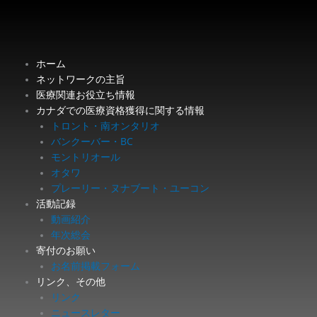
内
容
を
ス
ホーム
キ
ネットワークの主旨
ッ
医療関連お役立ち情報
プ
カナダでの医療資格獲得に関する情報
トロント・南オンタリオ
バンクーバー・BC
モントリオール
オタワ
プレーリー・ヌナブート・ユーコン
活動記録
動画紹介
年次総会
寄付のお願い
お名前掲載フォーム
リンク、その他
リンク
ニュースレター