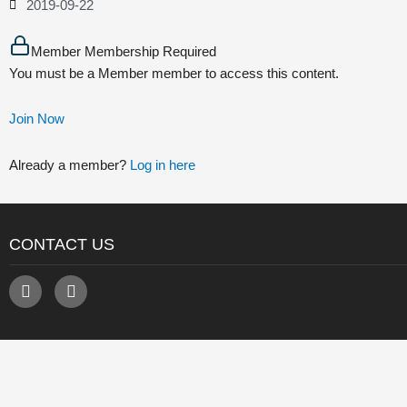
2019-09-22
Member Membership Required
You must be a Member member to access this content.
Join Now
Already a member?
Log in here
CONTACT US
F
E
a
n
c
v
e
e
b
l
o
o
o
p