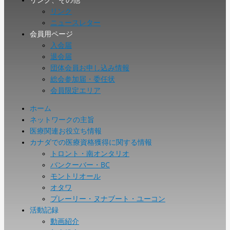
リンク
ニュースレター
会員用ページ
入会届
退会届
団体会員お申し込み情報
総会参加届・委任状
会員限定エリア
ホーム
ネットワークの主旨
医療関連お役立ち情報
カナダでの医療資格獲得に関する情報
トロント・南オンタリオ
バンクーバー・BC
モントリオール
オタワ
プレーリー・ヌナブート・ユーコン
活動記録
動画紹介