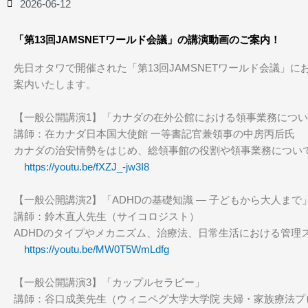
2026-06-12
「第13回JAMSNETワールド会議」の講演動画のご案内！
先日オタワで開催された「第13回JAMSNETワールド会議」
案内いたします。
【一般公開講演1】「カナダの在外公館における領事業務につ
講師：在カナダ日本国大使館 一等書記官兼領事の中房丙后氏
カナダの治安情勢をはじめ、総領事館の役割や領事業務につい
https://youtu.be/fXZJ_-jw3I8
【一般公開講演2】「ADHDの基礎知識 ― 子どもから大人まで
講師：鈴木直人先生（サイコロジスト）
ADHDのタイプやメカニズム、治療法、日常生活における管理
https://youtu.be/MW0T5WmLdfg
【一般公開講演3】「カップルセラピー」
講師：谷口成美先生（ウィニペグ大学大学院 夫婦・家族療法プ